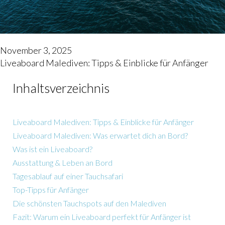
November 3, 2025
Liveaboard Malediven: Tipps & Einblicke für Anfänger
Inhaltsverzeichnis
Liveaboard Malediven: Tipps & Einblicke für Anfänger
Liveaboard Malediven: Was erwartet dich an Bord?
Was ist ein Liveaboard?
Ausstattung & Leben an Bord
Tagesablauf auf einer Tauchsafari
Top-Tipps für Anfänger
Die schönsten Tauchspots auf den Malediven
Fazit: Warum ein Liveaboard perfekt für Anfänger ist