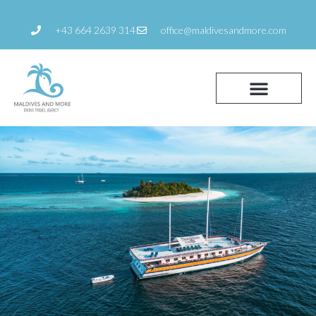
Zum
Inhalt
+43 664 2639 314
office@maldivesandmore.com
springen