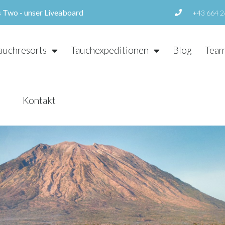
s Two - unser Liveaboard
+43 664 2
auchresorts
Tauchexpeditionen
Blog
Tea
Kontakt