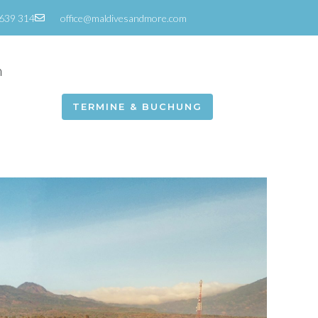
639 314
office@maldivesandmore.com
m
TERMINE & BUCHUNG