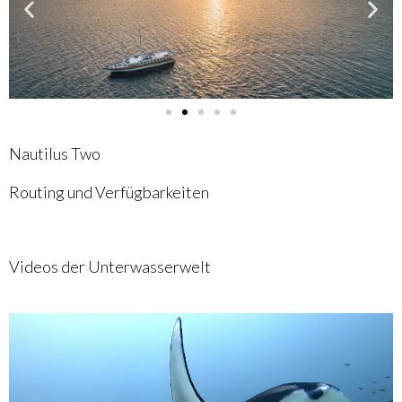
e
l
e
n
Nautilus Two
Routing und Verfügbarkeiten
Videos der Unterwasserwelt