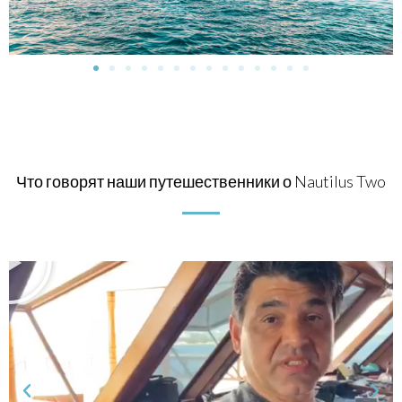
Что говорят наши путешественники о Nautilus Two
И
г
р
а
т
ь