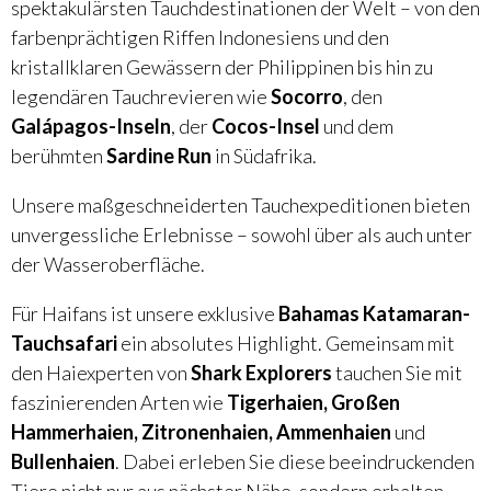
spektakulärsten Tauchdestinationen der Welt – von den
farbenprächtigen Riffen Indonesiens und den
kristallklaren Gewässern der Philippinen bis hin zu
legendären Tauchrevieren wie
Socorro
, den
Galápagos-Inseln
, der
Cocos-Insel
und dem
berühmten
Sardine Run
in Südafrika.
Unsere maßgeschneiderten Tauchexpeditionen bieten
unvergessliche Erlebnisse – sowohl über als auch unter
der Wasseroberfläche.
Für Haifans ist unsere exklusive
Bahamas Katamaran-
Tauchsafari
ein absolutes Highlight. Gemeinsam mit
den Haiexperten von
Shark Explorers
tauchen Sie mit
faszinierenden Arten wie
Tigerhaien, Großen
Hammerhaien, Zitronenhaien, Ammenhaien
und
Bullenhaien
. Dabei erleben Sie diese beeindruckenden
Tiere nicht nur aus nächster Nähe, sondern erhalten