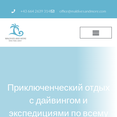
Перейти
к
+43 664 2639 314
office@maldivesandmore.com
содержанию
Приключенческий отдых
с дайвингом и
экспедициями по всему